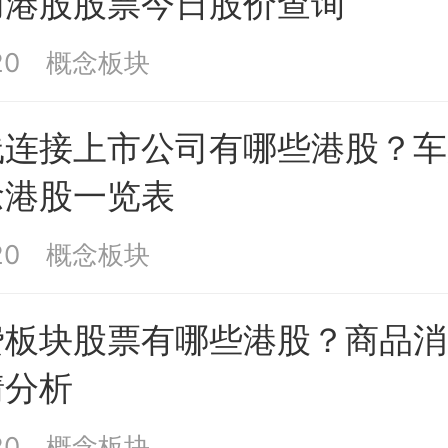
用港股股票今日股价查询
20
概念板块
线连接上市公司有哪些港股？车
念港股一览表
20
概念板块
费板块股票有哪些港股？商品消
情分析
20
概念板块