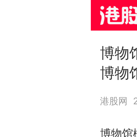
博物
博物
港股网
2
博物馆概