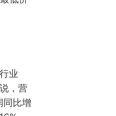
乐行业
来说，营
润同比增