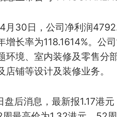
年4月30日，公司净利润4792
增长率为118.1614%。公
题环境、室内装修及零售分
及店铺等设计及装修业务。
日盘后消息，最新报1.17港元
2周最高价为1.32港元，52