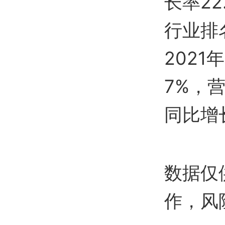
长率22
行业排
202
7%，
同比增长
数据仅
作，风