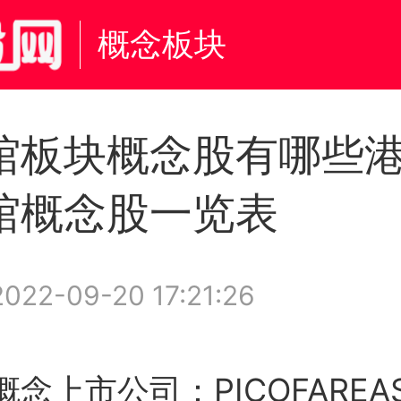
概念板块
馆板块概念股有哪些
馆概念股一览表
022-09-20 17:21:26
念上市公司：PICOFAREA