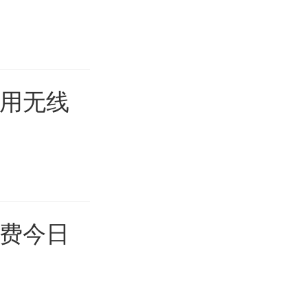
用无线
费今日