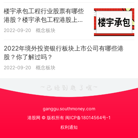
楼宇承包工程行业股票有哪些
港股？楼宇承包工程港股上市
公司名单一览
2022-09-20
概念板块
2022年境外投资银行板块上市公司有哪些港
股？你了解过吗？
2022-09-20
概念板块
ganggu.southmoney.com
港股网 © 版权所有
闽ICP备18014564号-1
权利通知