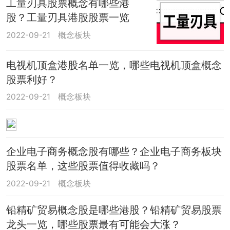
工量刃具股票概念有哪些港
股？工量刃具港股股票一览
2022-09-21
概念板块
电视机顶盒港股名单一览，哪些电视机顶盒概念
股票利好？
2022-09-21
概念板块
企业电子商务概念股有哪些？企业电子商务板块
股票名单，这些股票值得收藏吗？
2022-09-21
概念板块
铅精矿贸易概念股是哪些港股？铅精矿贸易股票
龙头一览，哪些股票最有可能会大涨？