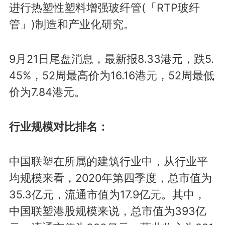
进行热塑性塑料增强玻纤管(「RTP玻纤
管」)制造和产业化研究。
9月21日尾盘消息，最新报8.33港元，跌5.
45%，52周最高价为16.16港元，52周最低
价为7.84港元。
行业规模对比排名：
中国联塑在所属的建筑行业中，从行业平
均规模来看，2020年第四季度，总市值为
35.3亿元，流通市值为17.9亿元。其中，
中国联塑港股规模来说，总市值为393亿