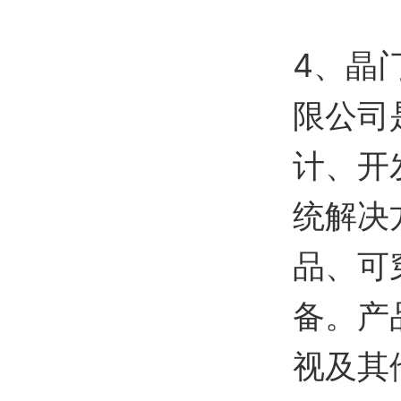
4、晶
限公司
计、开
统解决
品、可
备。产
视及其