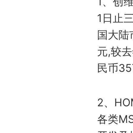
1、创维
1日止
国大陆
元,较
民币35
2、HO
各类M