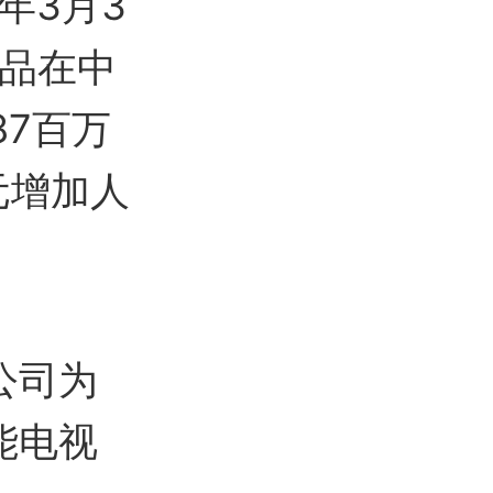
1年3月3
产品在中
87百万
元增加人
：公司为
能电视