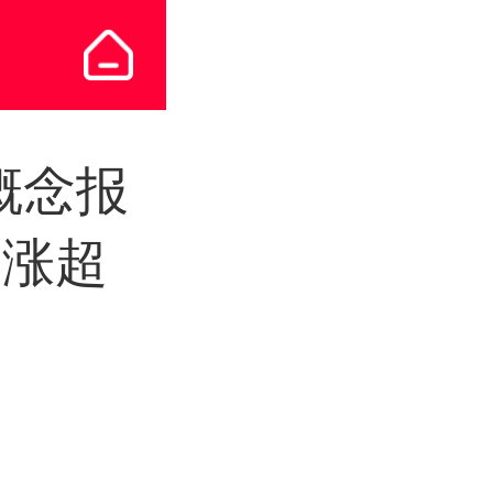
概念报
股涨超