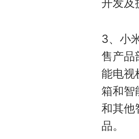
开发及
3、小米
售产品
能电视
箱和智
和其他
品。